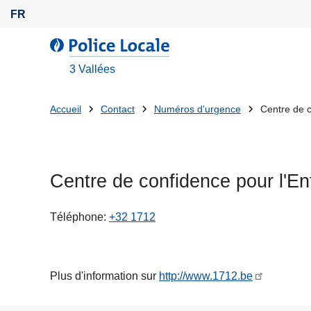
A
FR
l
l
l
e
a
3 Vallées
r
P
a
o
Tu
Accueil
Contact
Numéros d'urgence
Centre de c
u
l
es
c
i
o
c
là:
n
e
Centre de confidence pour l'En
t
L
e
o
n
Téléphone
+32 1712
c
u
a
p
l
r
e
Plus d'information sur
http://www.1712.be
i
n