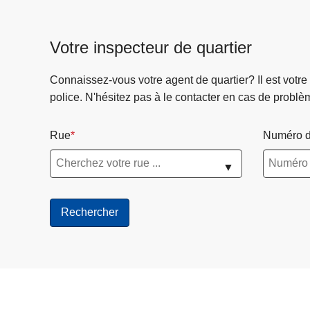
c
i
Votre inspecteur de quartier
p
a
l
Connaissez-vous votre agent de quartier? Il est votre
police. N'hésitez pas à le contacter en cas de problè
Rue
Numéro d
▼