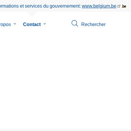
formations et services du gouvernement:
www.belgium.be
ropos
le
Contact
le
Rechercher
sous-
sous-
menu
menu
de
de
ion
A
Contact
propos