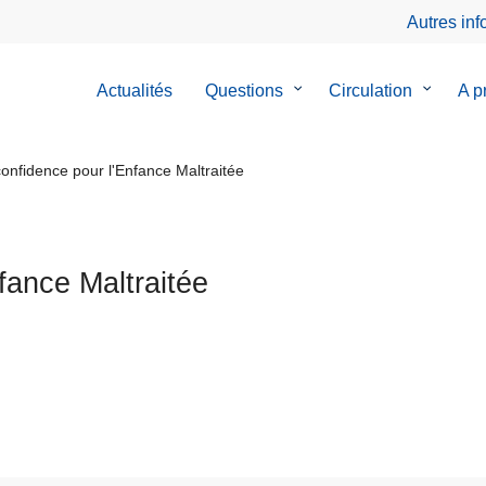
Autres in
Actualités
Questions
le
Circulation
le
A p
sous-
sous-
menu
menu
de
de
onfidence pour l'Enfance Maltraitée
Questions
Circulat
fance Maltraitée