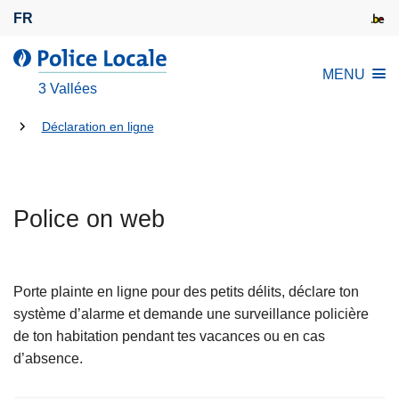
A
FR
l
l
l
MENU
e
a
3 Vallées
r
P
a
Tu
o
Déclaration en ligne
u
l
es
c
i
là:
o
c
n
Police on web
e
t
L
e
o
n
c
Porte plainte en ligne pour des petits délits, déclare ton
u
a
système d’alarme et demande une surveillance policière
p
l
de ton habitation pendant tes vacances ou en cas
r
e
d’absence.
i
n