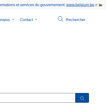
formations et services du gouvernement:
www.belgium.be
propos
le
Contact
le
Rechercher
sous-
sous-
menu
menu
de
de
ion
A
Contact
propos