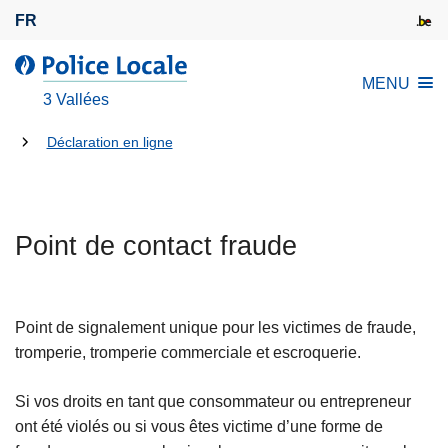
A
FR
l
l
l
MENU
e
a
3 Vallées
r
P
a
Tu
o
Déclaration en ligne
u
l
es
c
i
là:
o
c
n
Point de contact fraude
e
t
L
e
o
n
c
Point de signalement unique pour les victimes de fraude,
u
a
tromperie, tromperie commerciale et escroquerie.
p
l
r
e
Si vos droits en tant que consommateur ou entrepreneur
i
ont été violés ou si vous êtes victime d’une forme de
n