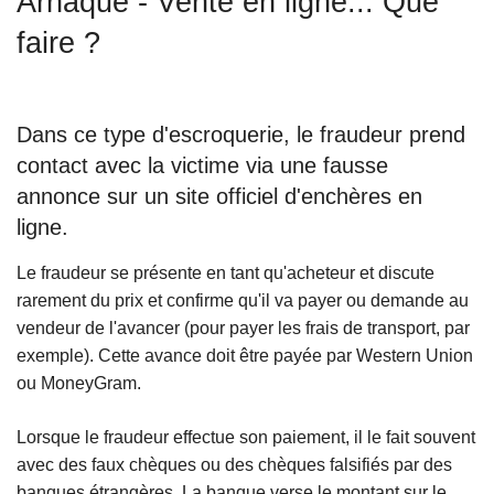
Arnaque - Vente en ligne... Que
c
faire ?
i
p
a
l
Dans ce type d'escroquerie, le fraudeur prend
contact avec la victime via une fausse
annonce sur un site officiel d'enchères en
ligne.
Le fraudeur se présente en tant qu'acheteur et discute
rarement du prix et confirme qu'il va payer ou demande au
vendeur de l'avancer (pour payer les frais de transport, par
exemple). Cette avance doit être payée par Western Union
ou MoneyGram.
Lorsque le fraudeur effectue son paiement, il le fait souvent
avec des faux chèques ou des chèques falsifiés par des
banques étrangères. La banque verse le montant sur le