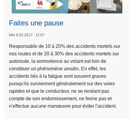
Faites une pause
Mer 8.02.2017 - 11:07
Responsable de 10 à 20% des accidents mortels sur
L
nos routes et de 20 à 30% des accidents mortels sur
ir
autoroute, la somnolence au volant est loin de
e
constituer un phénomène anodin. En effet, les
l
accidents liés à la fatigue sont souvent graves
a
puisqu'ils surviennent généralement sur des voies
s
rapides et que le conducteur, ne se rendant pas
u
compte de son endormissement, ne freine pas et
it
n'effectue aucune manœuvre pour éviter l'accident.
e
à
p
r