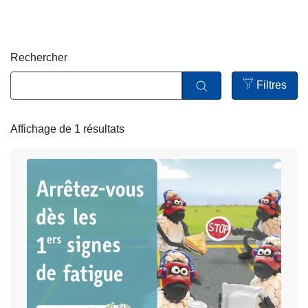
c
i
p
Rechercher
a
l
Filtres
Open
filters
Affichage de 1 résultats