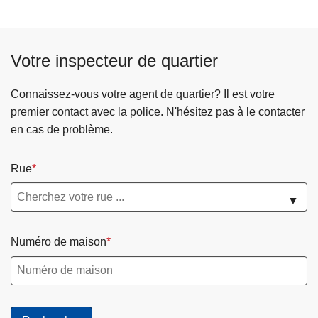
o
p
o
Votre inspecteur de quartier
s
F
a
Connaissez-vous votre agent de quartier? Il est votre
i
premier contact avec la police. N'hésitez pas à le contacter
t
en cas de problème.
e
s
Rue
u
n
▼
e
p
Numéro de maison
a
u
s
e