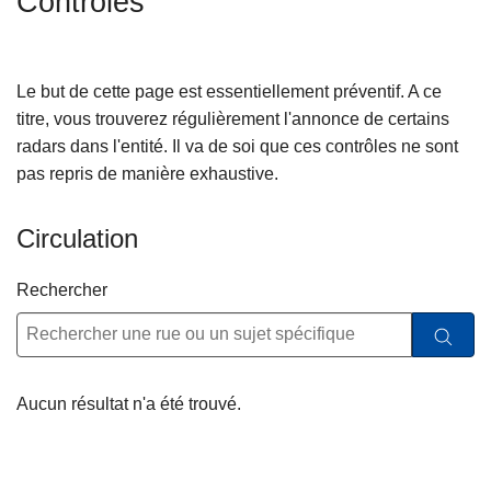
Contrôles
c
i
p
Le but de cette page est essentiellement préventif. A ce
a
titre, vous trouverez régulièrement l'annonce de certains
l
radars dans l'entité. Il va de soi que ces contrôles ne sont
pas repris de manière exhaustive.
Circulation
Rechercher
Aucun résultat n'a été trouvé.