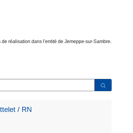
s de réalisation dans l'entité de Jemeppe-sur-Sambre.
L
ir
e
telet / RN
l
a
s
u