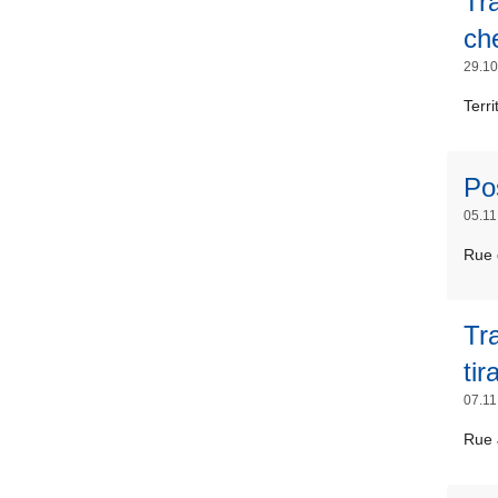
Tr
ch
29.10
Terr
Po
05.11
Rue 
Tr
ti
07.11
Rue 