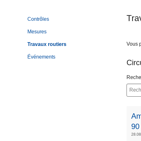
c
i
Tra
Contrôles
p
a
Mesures
l
Vous p
Travaux routiers
Événements
Circ
Reche
Am
90
28.08