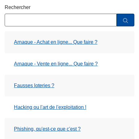
c
Rechercher
i
p
a
l
Arnaque - Achat en ligne... Que faire ?
Arnaque - Vente en ligne... Que faire ?
Fausses loteries ?
Hacking ou l'art de l'exploitation !
Phishing, qu'est-ce que c'est ?