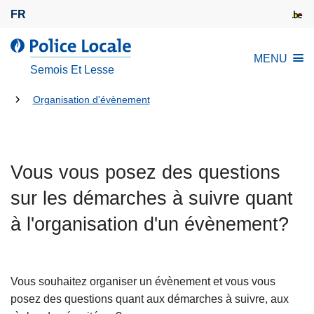
A
FR
l
l
l
MENU
e
a
Semois Et Lesse
r
P
a
Tu
o
Organisation d'évènement
u
l
es
c
i
là:
o
c
n
Vous vous posez des questions
e
t
L
sur les démarches à suivre quant
e
o
n
à l'organisation d'un évènement?
c
u
a
p
l
r
e
Vous souhaitez organiser un évènement et vous vous
i
posez des questions quant aux démarches à suivre, aux
n