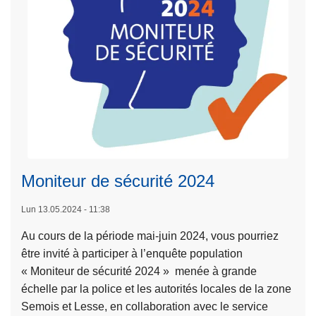
o
e
v
r
e
m
m
e
b
t
r
u
e
r
2
e
0
e
2
x
Moniteur de sécurité 2024
L
4
c
ir
Lun 13.05.2024 - 11:38
e
e
p
Au cours de la période mai-juin 2024, vous pourriez
l
t
être invité à participer à l’enquête population
a
i
« Moniteur de sécurité 2024 » menée à grande
s
o
échelle par la police et les autorités locales de la zone
u
n
Semois et Lesse, en collaboration avec le service
it