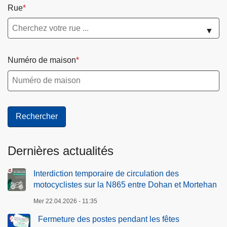
Rue
r
a
▼
v
u
r
Numéro de maison
e
d
e
v
é
l
Dernières actualités
o
s
Interdiction temporaire de circulation des
l
motocyclistes sur la N865 entre Dohan et Mortehan
e
s
Mer 22.04.2026 - 11:35
2
Fermeture des postes pendant les fêtes
4