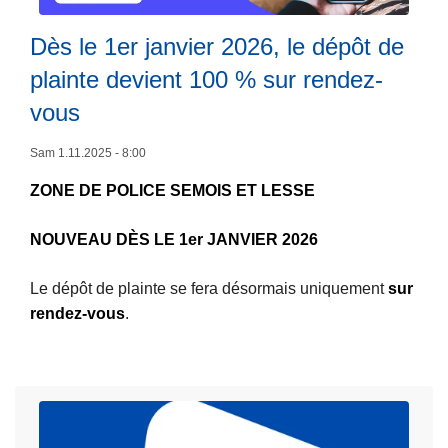
e
e
e
s
Dès le 1er janvier 2026, le dépôt de
t
s
f
u
s
plainte devient 100 % sur rendez-
ê
r
u
vous
t
L
e
r
e
ir
d
l
Sam 1.11.2025 - 8:00
s
e
e
a
l
ZONE DE POLICE SEMOIS ET LESSE
s
N
a
p
8
NOUVEAU DÈS LE 1er JANVIER 2026
s
o
6
u
s
5
Le dépôt de plainte se fera désormais uniquement
sur
it
t
e
rendez-vous
.
e
e
n
à
s
t
p
l
r
r
e
e
o
s
D
p
1