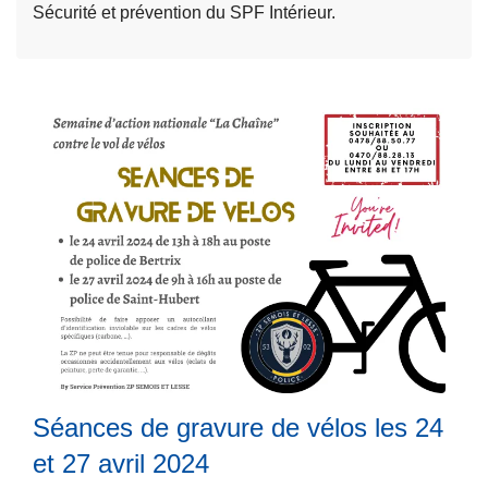
n
Sécurité et prévention du SPF Intérieur.
e
e
à
l
p
l
r
e
o
d
p
e
o
s
s
p
M
o
o
s
n
L
t
i
ir
e
t
e
s
e
l
d
u
a
e
r
Séances de gravure de vélos les 24
s
l
d
u
et 27 avril 2024
a
e
it