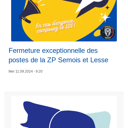
t
u
L
r
ir
e
e
d
l
e
a
s
Fermeture exceptionnelle des
s
p
u
postes de la ZP Semois et Lesse
o
it
s
e
Mer 11.09.2024 - 9:20
t
à
e
p
s
r
c
o
e
p
1
o
5
s
n
F