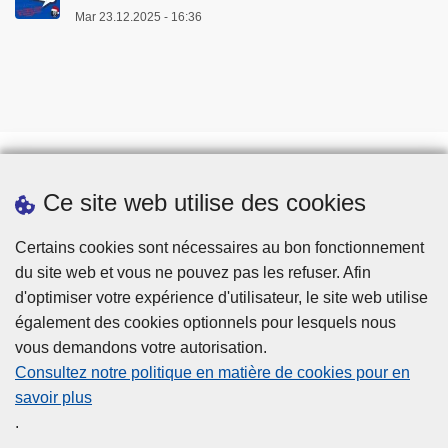
Mar 23.12.2025 - 16:36
e
t
2
7
a
v
r
i
Ce site web utilise des cookies
Téléchargements
l
Presse
2
Certains cookies sont nécessaires au bon fonctionnement
0
du site web et vous ne pouvez pas les refuser. Afin
2
d'optimiser votre expérience d'utilisateur, le site web utilise
4
également des cookies optionnels pour lesquels nous
vous demandons votre autorisation.
Consultez notre politique en matière de cookies pour en
savoir plus
Disclaimer
.
Privacy