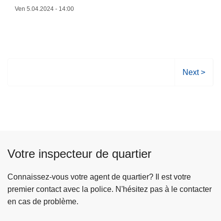
Z
s
e
Ven 5.04.2024 - 14:00
P
é
à
S
c
p
e
u
r
m
r
o
o
i
p
P
Next >
i
t
o
a
s
é
s
g
e
2
S
e
t
0
é
s
L
2
a
u
e
4
n
i
s
Votre inspecteur de quartier
c
v
s
e
a
e
Connaissez-vous votre agent de quartier? Il est votre
s
n
premier contact avec la police. N'hésitez pas à le contacter
d
t
en cas de problème.
e
e
g