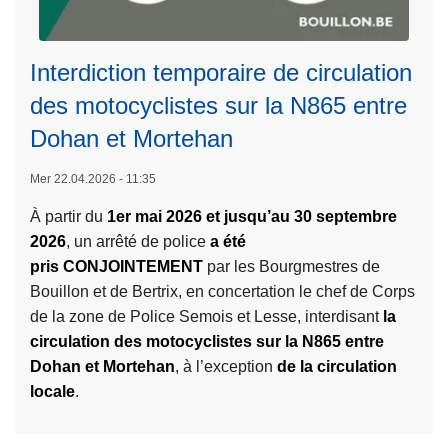
Interdiction temporaire de circulation
des motocyclistes sur la N865 entre
Dohan et Mortehan
Mer 22.04.2026 - 11:35
L
À partir du
1er mai 2026 et jusqu’au 30 septembre
ir
2026
, un arrêté de police
a été
e
pris CONJOINTEMENT
par les Bourgmestres de
l
Bouillon et de Bertrix, en concertation le chef de Corps
a
de la zone de Police Semois et Lesse, interdisant
la
s
circulation des motocyclistes sur la N865 entre
u
Dohan et Mortehan
, à l’exception
de la circulation
it
locale
.
e
à
p