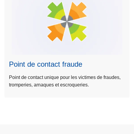
o
s
P
L
o
ir
i
e
n
l
t
a
d
Point de contact fraude
s
e
u
c
Point de contact unique pour les victimes de fraudes,
it
o
tromperies, arnaques et escroqueries.
e
n
à
t
p
a
r
c
o
t
p
f
o