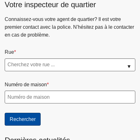
r
Votre inspecteur de quartier
s
a
P
u
o
Connaissez-vous votre agent de quartier? Il est votre
d
i
premier contact avec la police. N'hésitez pas à le contacter
e
n
en cas de problème.
s
t
p
d
Rue
o
e
r
c
▼
t
o
i
n
Numéro de maison
v
t
e
a
c
t
f
r
a