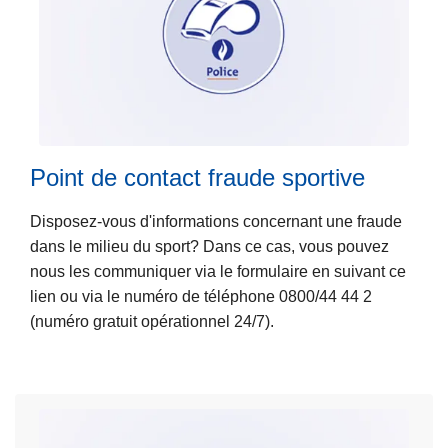
s
P
o
l
i
L
c
ir
e
Point de contact fraude sportive
e
o
l
n
Disposez-vous d'informations concernant une fraude
a
w
dans le milieu du sport? Dans ce cas, vous pouvez
s
e
nous les communiquer via le formulaire en suivant ce
u
b
lien ou via le numéro de téléphone 0800/44 44 2
it
(numéro gratuit opérationnel 24/7).
e
à
p
r
o
p