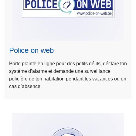
c
i
p
L
a
ir
l
e
Police on web
l
a
Porte plainte en ligne pour des petits délits, déclare ton
s
système d’alarme et demande une surveillance
u
policière de ton habitation pendant tes vacances ou en
it
cas d’absence.
e
à
p
r
o
p
o