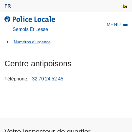
A
FR
l
l
l
MENU
e
a
Semois Et Lesse
r
P
a
Tu
o
Numéros d'urgence
u
l
es
c
i
là:
Centre antipoisons
o
c
n
e
t
L
Téléphone
+32 70 24 52 45
e
o
n
c
u
a
p
l
r
e
i
n
Votre inspecteur de quartier