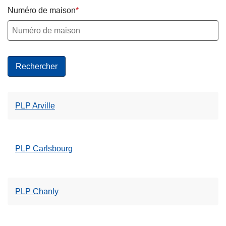
c
Numéro de maison
i
p
a
l
PLP Arville
PLP Carlsbourg
PLP Chanly