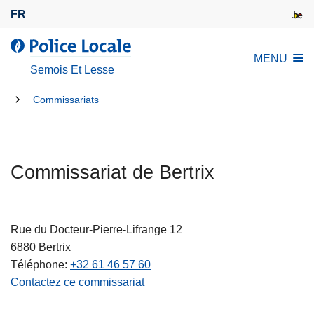
A
FR
l
l
l
MENU
e
a
Semois Et Lesse
r
P
a
Tu
o
Commissariats
u
l
es
c
i
là:
o
c
n
Commissariat de Bertrix
e
t
L
e
o
n
c
Rue du Docteur-Pierre-Lifrange 12
u
a
6880
Bertrix
p
l
Téléphone
+32 61 46 57 60
r
e
Contactez ce commissariat
i
n