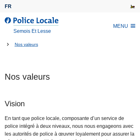
A
FR
l
l
l
MENU
e
a
Semois Et Lesse
r
P
a
Tu
o
Nos valeurs
u
l
es
c
i
là:
o
c
n
Nos valeurs
e
t
L
e
o
n
c
Vision
u
a
p
l
En tant que police locale, composante d’un service de
r
e
police intégré à deux niveaux, nous nous engageons avec
i
les autorités de police à œuvrer loyalement pour assurer la
n