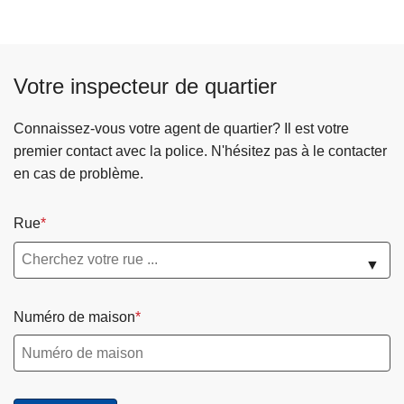
r
t
r
N
l
o
c
i
o
i
p
o
o
s
c
o
n
Votre inspecteur de quartier
r
v
e
s
s
i
a
R
e
t
Connaissez-vous votre agent de quartier? Il est votre
l
è
i
é
premier contact avec la police. N'hésitez pas à le contacter
e
g
l
s
en cas de problème.
u
l
d
r
e
e
Rue
s
m
p
e
o
▼
n
l
t
i
Numéro de maison
g
c
é
e
n
é