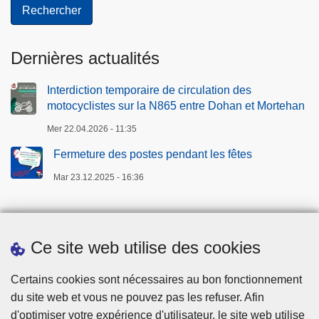
r
a
l
Dernières actualités
d
e
Interdiction temporaire de circulation des
p
motocyclistes sur la N865 entre Dohan et Mortehan
o
Mer 22.04.2026 - 11:35
l
i
Fermeture des postes pendant les fêtes
c
Mar 23.12.2025 - 16:36
e
Ce site web utilise des cookies
Certains cookies sont nécessaires au bon fonctionnement
du site web et vous ne pouvez pas les refuser. Afin
Téléchargements
d'optimiser votre expérience d'utilisateur, le site web utilise