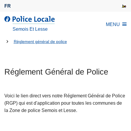
A
FR
l
l
l
MENU
e
a
Semois Et Lesse
r
P
a
Tu
o
Règlement général de police
u
l
es
c
i
là:
o
c
n
Réglement Général de Police
e
t
L
e
o
n
c
Voici le lien direct vers notre Réglement Général de Police
u
a
(RGP) qui est d'application pour toutes les communes de
p
l
la Zone de police Semois et Lesse.
r
e
i
n