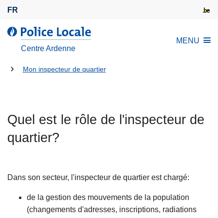
A
FR
l
l
l
MENU
e
a
Centre Ardenne
r
P
a
Tu
o
Mon inspecteur de quartier
u
l
es
c
i
là:
o
c
n
Quel est le rôle de l'inspecteur de
e
t
L
quartier?
e
o
n
c
u
a
p
Dans son secteur, l'inspecteur de quartier est chargé:
l
r
e
de la gestion des mouvements de la population
i
(changements d'adresses, inscriptions, radiations
n