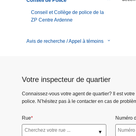
Conseil de Police
le
la
c
valeurs
de
sous-
zone
i
Conseil et Collège de police de la
Règlement
menu
p
ZP Centre Ardenne
Général
de
a
de
Conseil
l
Police
de
Avis de recherche / Appel à témoins
le
(RGP)
Police
sous-
menu
de
Avis
Votre inspecteur de quartier
de
recherche
Connaissez-vous votre agent de quartier? Il est votre
/
police. N'hésitez pas à le contacter en cas de problè
Appel
à
témoins
Rue
Numéro d
▼