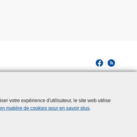
o
l
l
è
g
e
d
e
p
o
l
i
c
r votre expérience d'utilisateur, le site web utilise
e
 en matière de cookies pour en savoir plus
.
d
e
l
a