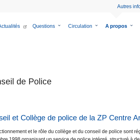
Autres in
Actualités
Questions
le
Circulation
le
A propos
le
sous-
sous-
sous
menu
menu
men
de
de
de
Questions
Circulation
A
prop
seil de Police
eil et Collège de police de la ZP Centre 
ctionnement et le rôle du collège et du conseil de police sont rég
re 1998 organisant un service de police intégré, structuré à d