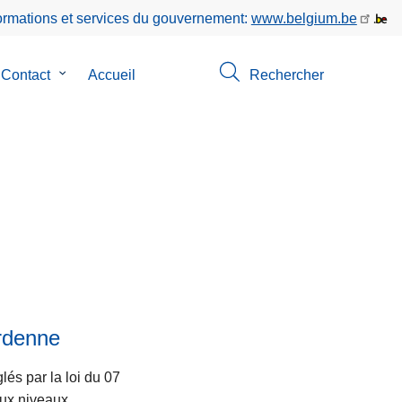
formations et services du gouvernement:
www.belgium.be
Contact
le
Accueil
Rechercher
-
sous-
u
menu
de
Contact
os
L
ir
e
l
a
Ardenne
s
u
lés par la loi du 07
it
eux niveaux.