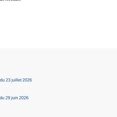
e
à
p
r
o
p
o
s
C
o
n
s
du 23 juillet 2026
e
i
l
 du 29 juin 2026
e
t
C