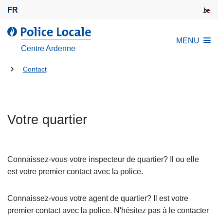
A
FR
l
l
l
MENU
e
a
Centre Ardenne
r
P
a
Tu
o
Contact
u
l
es
c
i
là:
o
c
n
Votre quartier
e
t
L
e
o
n
c
Connaissez-vous votre inspecteur de quartier? Il ou elle
u
a
est votre premier contact avec la police.
p
l
r
e
Connaissez-vous votre agent de quartier? Il est votre
i
premier contact avec la police. N'hésitez pas à le contacter
n