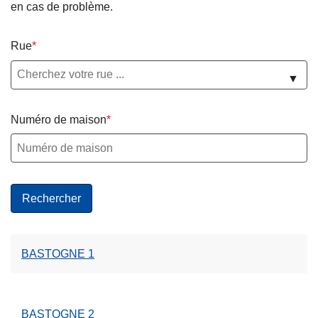
en cas de problème.
c
i
p
Rue
a
▼
l
Numéro de maison
BASTOGNE 1
BASTOGNE 2