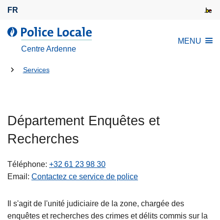
A
FR
l
l
l
MENU
e
a
Centre Ardenne
r
P
a
Tu
o
Services
u
l
es
c
i
là:
o
c
n
Département Enquêtes et
e
t
L
Recherches
e
o
n
c
Téléphone
+32 61 23 98 30
u
a
Email
Contactez ce service de police
p
l
r
e
i
Il s'agit de l'unité judiciaire de la zone, chargée des
n
enquêtes et recherches des crimes et délits commis sur la