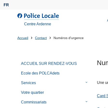
A
FR
l
l
l
e
a
Centre Ardenne
r
P
a
o
Tu
Accueil
Contact
Numéros d'urgence
u
l
es
c
i
o
c
là:
n
e
Num
t
ACCUEIL SUR RENDEZ-VOUS
L
e
o
Ecole des POLCAdets
n
c
u
a
Une ur
Services
le
p
l
sous-
Votre quartier
r
e
menu
Card 
i
de
Commissariats
le
n
Services