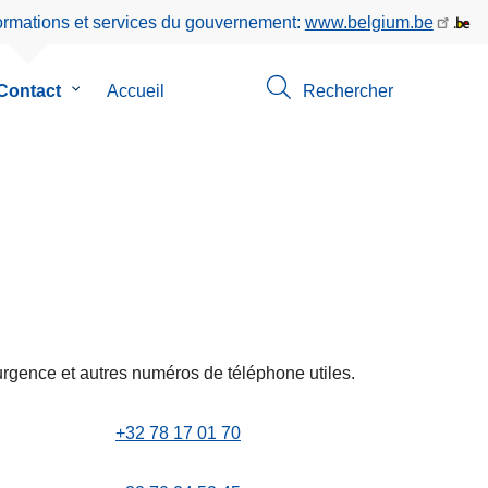
formations et services du gouvernement:
www.belgium.be
Contact
le
Accueil
Rechercher
sous-
menu
de
Contact
os
urgence et autres numéros de téléphone utiles.
+32 78 17 01 70