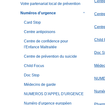
sous-
Centre
c
Votre partenariat local de prévention
menu
i
de
Numéros d'urgence
le
Centre
p
Commissaria
sous-
a
Card Stop
menu
l
Centre
de
Centre antipoisons
Numéros
Child
Centre de confidence pour
d'urgence
l'Enfance Maltraitée
Doc S
Centre de prévention du suicide
Médec
Child Focus
Doc Stop
NUME
Médecins de garde
Numér
NUMEROS D'APPEL D'URGENCE
Numéro d'urgence européen
Pharm