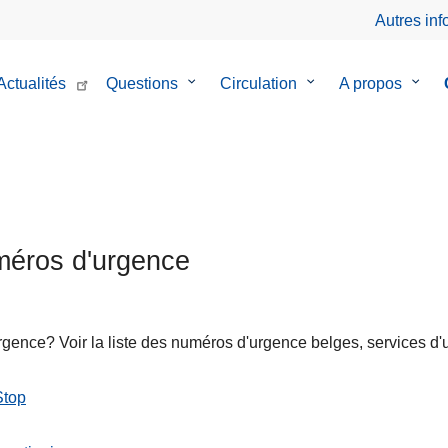
Autres in
Actualités
Questions
le
Circulation
le
A propos
le
sous-
sous-
sous-
menu
menu
menu
de
de
de
Questions
Circulation
A
prop
éros d'urgence
gence? Voir la liste des numéros d'urgence belges, services d'
Stop