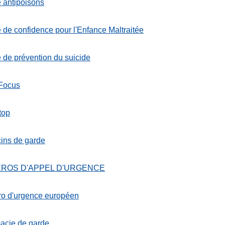
 antipoisons
 de confidence pour l'Enfance Maltraitée
ts
 de prévention du suicide
 Focus
top
ins de garde
ROS D'APPEL D'URGENCE
o d'urgence européen
acie de garde