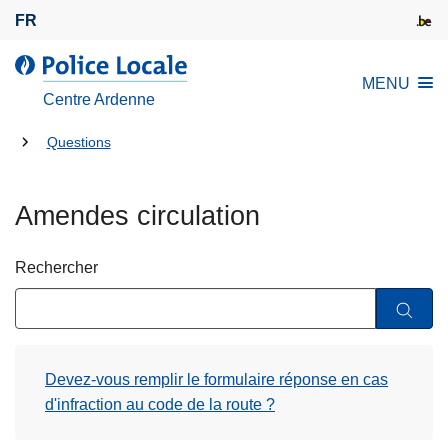
A
FR
l
l
l
MENU
e
a
Centre Ardenne
r
P
a
Tu
o
Questions
u
l
es
c
i
là:
Amendes circulation
o
c
n
e
t
L
Rechercher
e
o
n
c
u
a
p
l
Devez-vous remplir le formulaire réponse en cas
r
e
d'infraction au code de la route ?
i
n