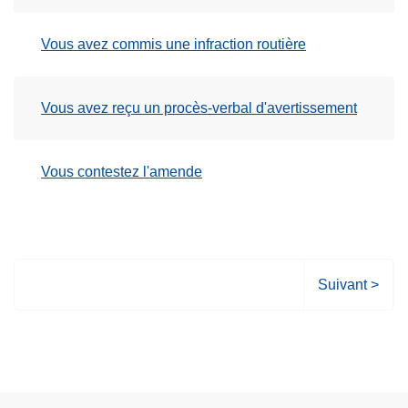
Vous avez commis une infraction routière
Vous avez reçu un procès-verbal d'avertissement
Vous contestez l'amende
P
Suivant >
a
g
e
s
u