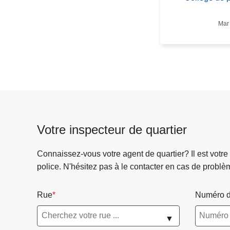
o
l
Mar 
l
è
g
e
d
e
p
o
Votre inspecteur de quartier
l
i
Connaissez-vous votre agent de quartier? Il est votre
c
police. N'hésitez pas à le contacter en cas de problè
e
d
Rue
Numéro d
u
2
▼
3