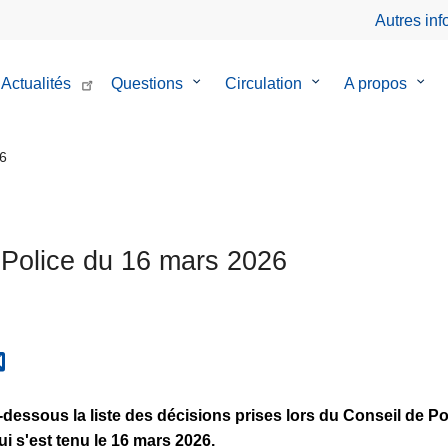
Autres in
Actualités
Questions
le
Circulation
le
A propos
le
sous-
sous-
sous
menu
menu
men
de
de
de
26
Questions
Circulation
A
prop
 Police du 16 mars 2026
i-dessous la liste des décisions prises lors du Conseil de Po
i s'est tenu le 16 mars 2026.