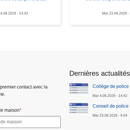
o
n
4.08.2026 - 14:42
Mar 23.06.2026 -
s
e
i
l
d
e
p
o
Dernières actualités
l
i
Collège de police 
 premier contact avec la
c
me.
e
Mar 4.08.2026 - 14:42
d
Conseil de police
e maison
u
Mar 23.06.2026 - 9:04
2
9