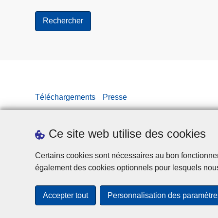
j
u
i
l
l
e
t
2
Téléchargements
Presse
0
2
6
Ce site web utilise des cookies
Certains cookies sont nécessaires au bon fonctionnemen
également des cookies optionnels pour lesquels nou
Accepter tout
Personnalisation des paramètre