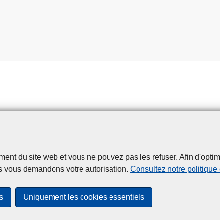
j
u
i
n
2
0
2
6
t du site web et vous ne pouvez pas les refuser. Afin d'optimise
Disclaimer
Privacy
Cookies
Accessibilité
s vous demandons votre autorisation.
Consultez notre politique
© 2026 Police.be
s
Uniquement les cookies essentiels