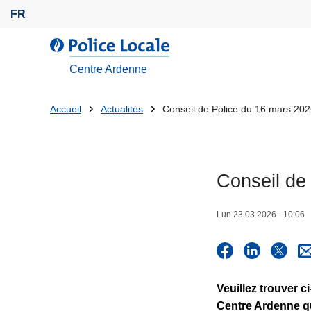
A
FR
l
l
l
e
a
Centre Ardenne
r
P
a
o
Tu
Accueil
Actualités
Conseil de Police du 16 mars 20
u
l
es
c
i
o
c
là:
n
e
Conseil de
t
L
e
o
Lun 23.03.2026 - 10:06
n
c
u
a
p
l
r
e
i
Veuillez trouver c
n
Centre Ardenne qu