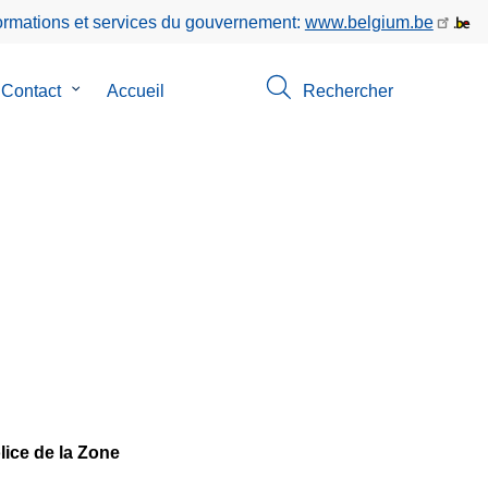
formations et services du gouvernement:
www.belgium.be
Contact
le
Accueil
Rechercher
-
sous-
u
menu
de
Contact
os
lice de la Zone