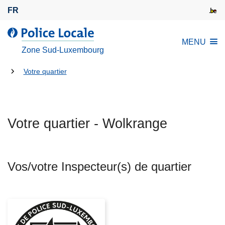
A
FR
l
l
l
MENU
e
a
Zone Sud-Luxembourg
r
P
a
Tu
o
Votre quartier
u
l
es
c
i
là:
o
c
n
Votre quartier - Wolkrange
e
t
L
e
o
n
c
Vos/votre Inspecteur(s) de quartier
u
a
p
l
r
e
i
n