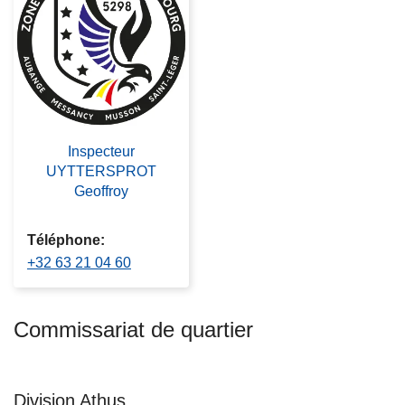
c
i
p
a
l
Inspecteur
UYTTERSPROT
Geoffroy
Téléphone
+32 63 21 04 60
Commissariat de quartier
Division Athus