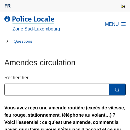
A
FR
l
l
l
MENU
e
a
Zone Sud-Luxembourg
r
P
a
Tu
o
Questions
u
l
es
c
i
là:
Amendes circulation
o
c
n
e
t
L
Rechercher
e
o
n
c
u
a
p
l
Vous avez reçu une amende routière (excès de vitesse,
r
e
feu rouge, stationnement, téléphone au volant…) ?
i
Voici l’essentiel : ce qu’est une amende, comment la
n
payer, quoi faire si vous n’êtes pas d’accord et ce qui