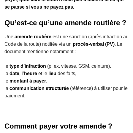
c
se passe si vous ne payez pas.
i
p
Qu’est-ce qu’une amende routière ?
a
l
Une
amende routière
est une sanction (après infraction au
Code de la route) notifiée via un
procès-verbal (PV)
. Le
document mentionne notamment :
le
type d’infraction
(p. ex. vitesse, GSM, ceinture),
la
date
, l’
heure
et le
lieu
des faits,
le
montant à payer
,
la
communication structurée
(référence) à utiliser pour le
paiement.
Comment payer votre amende ?