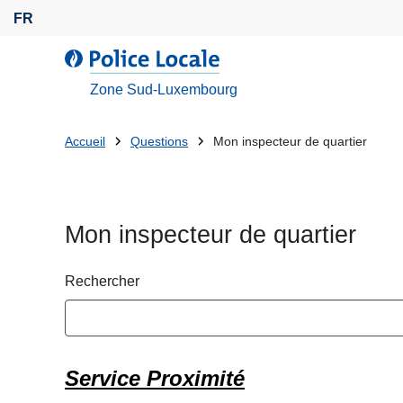
A
FR
l
l
l
e
a
Zone Sud-Luxembourg
r
P
a
o
Tu
Accueil
Questions
Mon inspecteur de quartier
u
l
es
c
i
o
c
là:
n
e
Mon inspecteur de quartier
t
L
e
o
n
Rechercher
c
u
a
p
l
r
e
i
Service Proximité
n