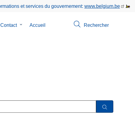
formations et services du gouvernement:
www.belgium.be
Contact
le
Accueil
Rechercher
-
sous-
u
menu
de
Contact
os