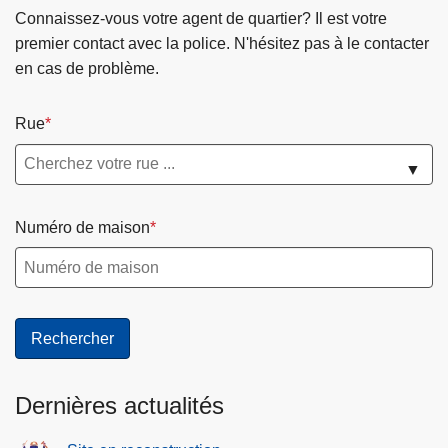
F
n
Connaissez-vous votre agent de quartier? Il est votre
a
a
premier contact avec la police. N'hésitez pas à le contacter
i
r
en cas de problème.
r
i
e
a
Rue
c
t
a
L
▼
r
o
r
c
Numéro de maison
i
a
è
l
r
d
e
e
à
P
l
r
a
é
Dernières actualités
p
v
o
e