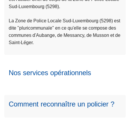
c
Sud-Luxembourg (5298).
l
i
a
p
L
La Zone de Police Locale Sud-Luxembourg (5298) est
s
a
ir
dite "pluricommunale" en ce qu'elle se compose des
u
l
e
communes d'Aubange, de Messancy, de Musson et de
it
l
Saint-Léger.
e
a
à
L
s
p
ir
u
r
e
Nos services opérationnels
it
o
l
e
p
a
à
o
s
p
s
u
r
L
Comment reconnaître un policier ?
it
o
a
e
p
Z
à
o
o
p
s
n