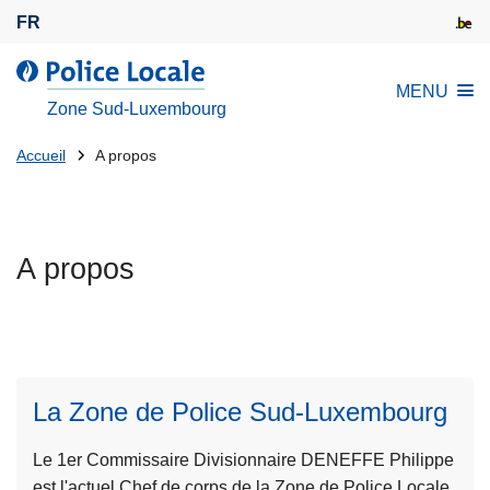
A
FR
l
l
l
MENU
e
a
Zone Sud-Luxembourg
r
P
a
Tu
o
Accueil
A propos
u
l
es
c
i
là:
o
c
n
A propos
e
t
L
e
o
n
c
u
a
p
l
La Zone de Police Sud-Luxembourg
r
e
L
i
Le 1er Commissaire Divisionnaire DENEFFE Philippe
ir
n
est l'actuel Chef de corps de la Zone de Police Locale
e