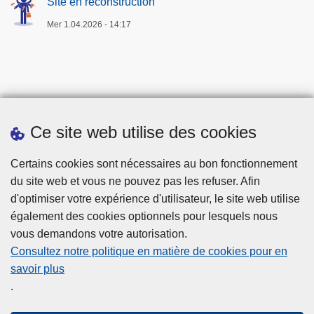
Site en reconstruction
l
n
i
Mer 1.04.2026 - 14:17
t
c
i
e
o
n
-
P
Ce site web utilise des cookies
L
P
Téléchargements
Certains cookies sont nécessaires au bon fonctionnement
du site web et vous ne pouvez pas les refuser. Afin
d'optimiser votre expérience d'utilisateur, le site web utilise
également des cookies optionnels pour lesquels nous
vous demandons votre autorisation.
Consultez notre politique en matière de cookies pour en
savoir plus
Disclaimer
.
Privacy