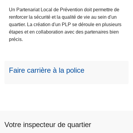
m
a
l
o
b
î
Un Partenariat Local de Prévention doit permettre de
a
n
o
L
t
renforcer la sécurité et la qualité de vie au sein d'un
s
n
u
ir
r
quartier. La création d'un PLP se déroule en plusieurs
u
e
r
e
e
étapes et en collaboration avec des partenaires bien
it
l
g
l
u
précis.
e
s
a
n
à
s
p
p
u
o
r
Faire carrière à la police
it
l
o
e
i
p
à
c
o
p
i
s
r
e
P
o
r
a
p
?
r
o
t
Votre inspecteur de quartier
s
e