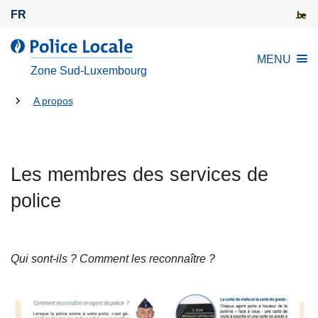
A
FR
l
l
l
MENU
e
a
Zone Sud-Luxembourg
r
P
a
Tu
o
A propos
u
l
es
c
i
là:
o
c
n
Les membres des services de
e
t
L
police
e
o
n
c
u
a
p
Qui sont-ils ? Comment les reconnaître ?
l
r
e
i
n