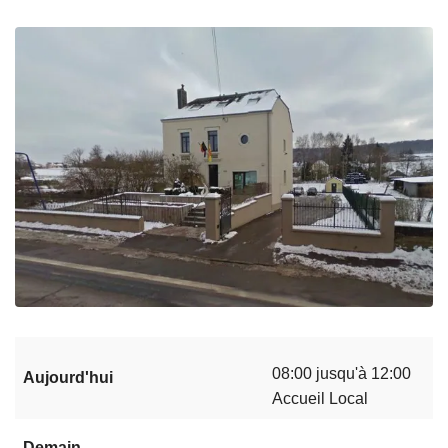
c
i
p
a
l
08:00 jusqu'à 12:00
Aujourd'hui
Accueil Local
Demain