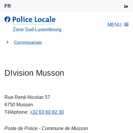
A
FR
l
l
l
MENU
e
a
Zone Sud-Luxembourg
r
P
a
Tu
o
Commissariats
u
l
es
c
i
là:
o
c
n
DIvision Musson
e
t
L
e
o
n
c
Rue René-Nicolas 57
u
a
6750
Musson
p
l
Téléphone
+32 63 60 82 30
r
e
i
Poste de Police - Commune de Musson
n