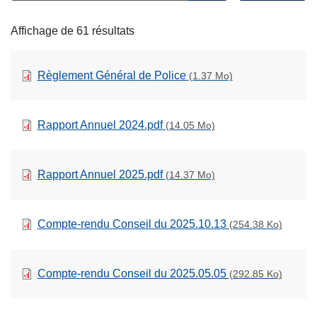
Open
c
filters
i
Affichage de 61 résultats
p
a
Règlement Général de Police
(1.37 Mo)
l
Rapport Annuel 2024.pdf
(14.05 Mo)
Rapport Annuel 2025.pdf
(14.37 Mo)
Compte-rendu Conseil du 2025.10.13
(254.38 Ko)
Compte-rendu Conseil du 2025.05.05
(292.85 Ko)