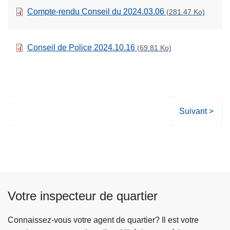
Compte-rendu Conseil du 2024.03.06
(281.47 Ko)
Conseil de Police 2024.10.16
(69.81 Ko)
P
Suivant >
a
g
e
s
u
i
Votre inspecteur de quartier
v
a
Connaissez-vous votre agent de quartier? Il est votre
n