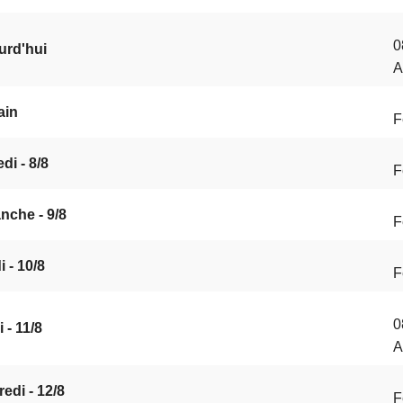
0
urd'hui
A
ain
F
di - 8/8
F
nche - 9/8
F
 - 10/8
F
0
 - 11/8
A
edi - 12/8
F