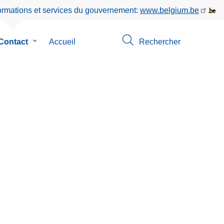
formations et services du gouvernement:
www.belgium.be
Contact
le
Accueil
Rechercher
sous-
menu
de
Contact
os