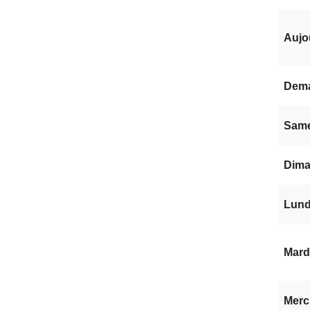
Aujo
Dem
Same
Dima
Lundi
Mardi
Mercr