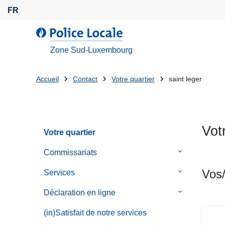
A
FR
l
l
l
e
a
Zone Sud-Luxembourg
r
P
a
o
Tu
Accueil
Contact
Votre quartier
saint leger
u
l
es
c
i
o
c
là:
n
e
Votr
t
Votre quartier
L
e
o
Commissariats
le
n
c
sous-
u
Vos/
a
Services
le
menu
p
l
sous-
de
Déclaration en ligne
le
r
e
menu
Commissaria
sous-
i
de
(in)Satisfait de notre services
menu
n
Services