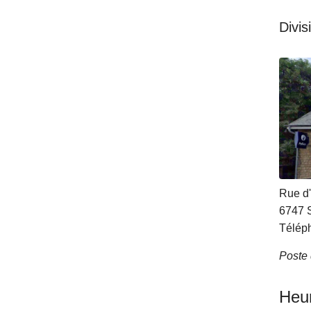
Divis
Rue d'
6747
Télép
Poste
Heur