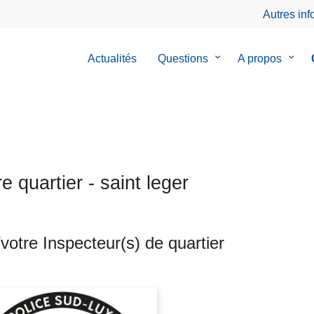
Autres in
Actualités
Questions
le
A propos
le
sous-
sous-
menu
menu
de
de
Questions
A
prop
e quartier - saint leger
votre Inspecteur(s) de quartier
ts