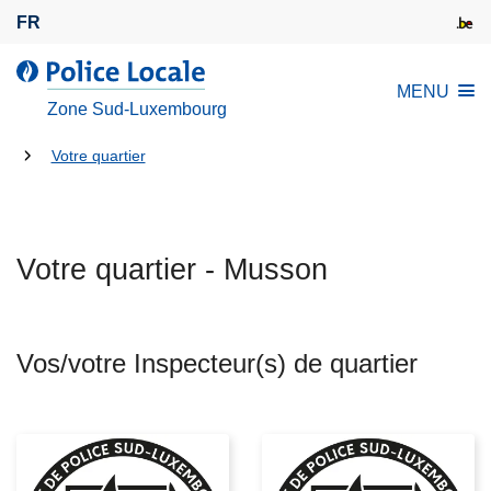
A
FR
l
l
l
MENU
e
a
Zone Sud-Luxembourg
r
P
a
Tu
o
Votre quartier
u
l
es
c
i
là:
o
c
n
Votre quartier - Musson
e
t
L
e
o
n
c
Vos/votre Inspecteur(s) de quartier
u
a
p
l
r
e
i
n