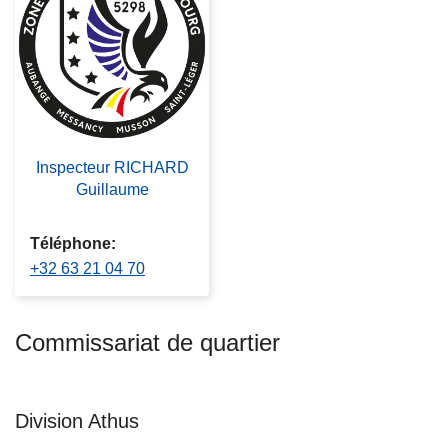
c
i
p
a
l
Inspecteur RICHARD
Guillaume
Téléphone
+32 63 21 04 70
Commissariat de quartier
Division Athus