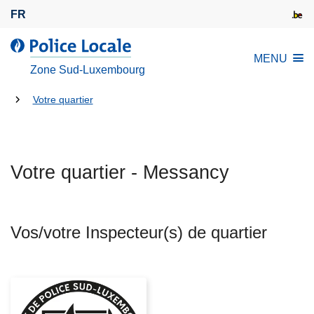
A
FR
l
l
l
MENU
e
a
Zone Sud-Luxembourg
r
P
a
Tu
o
Votre quartier
u
l
es
c
i
là:
o
c
n
Votre quartier - Messancy
e
t
L
e
o
n
c
Vos/votre Inspecteur(s) de quartier
u
a
p
l
r
e
i
n