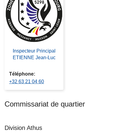
c
i
p
a
l
Inspecteur Principal
ETIENNE Jean-Luc
Téléphone
+32 63 21 04 60
Commissariat de quartier
Division Athus