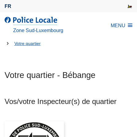
A
FR
l
l
l
MENU
e
a
Zone Sud-Luxembourg
r
P
a
Tu
o
Votre quartier
u
l
es
c
i
là:
o
c
n
Votre quartier - Bébange
e
t
L
e
o
n
c
Vos/votre Inspecteur(s) de quartier
u
a
p
l
r
e
i
n