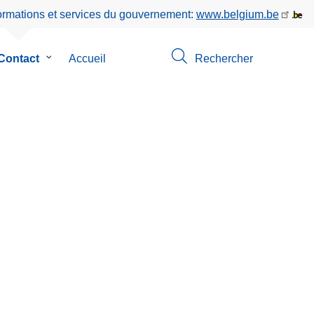
formations et services du gouvernement:
www.belgium.be
Contact
le
Accueil
Rechercher
sous-
menu
de
Contact
os