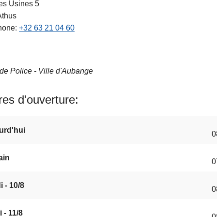
es Usines 5
Athus
hone
+32 63 21 04 60
de Police - Ville d'Aubange
es d'ouverture
urd'hui
0
ain
0
 - 10/8
0
 - 11/8
0