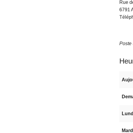
Rue d
6791
Télép
Poste 
Heur
Aujo
Dem
Lundi
Mardi