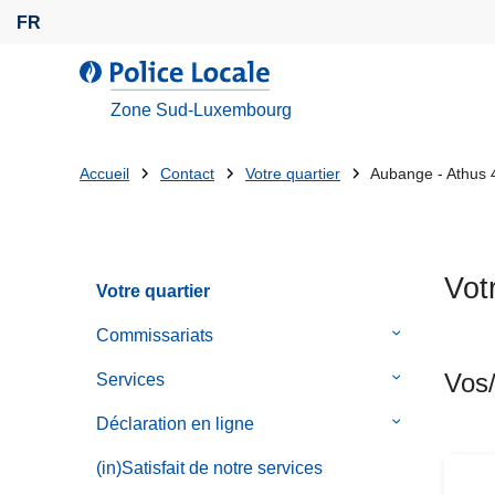
A
FR
l
l
l
e
a
Zone Sud-Luxembourg
r
P
a
o
Tu
Accueil
Contact
Votre quartier
Aubange - Athus 
u
l
es
c
i
o
c
là:
n
e
Vot
t
Votre quartier
L
e
o
Commissariats
le
n
c
sous-
u
Vos/
a
Services
le
menu
p
l
sous-
de
Déclaration en ligne
le
r
e
menu
Commissaria
sous-
i
de
(in)Satisfait de notre services
menu
n
Services