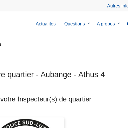
Autres in
Actualités
Questions
le
A propos
le
sous-
sous-
menu
menu
de
de
4
Questions
A
prop
re quartier - Aubange - Athus 4
votre Inspecteur(s) de quartier
ts