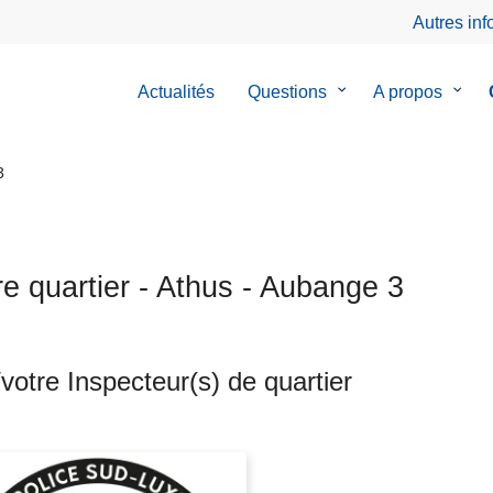
Autres in
Actualités
Questions
le
A propos
le
sous-
sous-
menu
menu
de
de
3
Questions
A
prop
re quartier - Athus - Aubange 3
votre Inspecteur(s) de quartier
ts