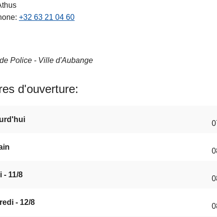
Athus
hone
+32 63 21 04 60
de Police - Ville d'Aubange
es d'ouverture
urd'hui
0
ain
0
 - 11/8
0
edi - 12/8
0