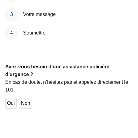
c
i
Votre message
p
a
Soumettre
l
Avez-vous besoin d’une assistance policière
d’urgence ?
En cas de doute, n’hésitez pas et appelez directement le
101.
Oui
Non