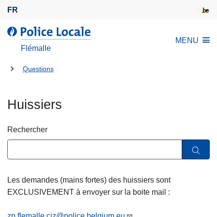
A
FR
l
l
l
MENU
e
a
Flémalle
r
P
a
Tu
o
Questions
u
l
es
c
i
là:
Huissiers
o
c
n
e
t
L
Rechercher
e
o
n
c
u
a
p
l
Les demandes (mains fortes) des huissiers sont
r
e
EXCLUSIVEMENT à envoyer sur la boite mail :
i
n
zp.flemalle.ciz@police.belgium.eu