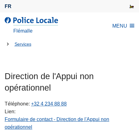
A
FR
l
l
l
MENU
e
a
Flémalle
r
P
a
Tu
o
Services
u
l
es
c
i
là:
o
c
n
Direction de l'Appui non
e
t
L
opérationnel
e
o
n
c
Téléphone
+32 4 234 88 88
u
a
Lien
p
l
Formulaire de contact - Direction de l'Appui non
r
e
opérationnel
i
n