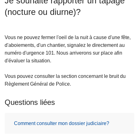
Je souhaite rapporter un tapage
c
(nocture ou diurne)?
i
p
a
l
Vous ne pouvez fermer l'oeil de la nuit à cause d'une fête,
d'aboiements, d'un chantier, signalez le directement au
numéro d'urgence 101. Nous arriverons sur place afin
d'évaluer la situation.
Vous pouvez consulter la section concernant le bruit du
Règlement Général de Police.
Questions liées
Comment consulter mon dossier judiciaire?