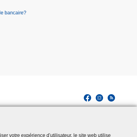
e
u
d
de bancaire?
t
e
i
s
è
z
r
o
e
n
e
s
à
r
i
s
q
u
e
r votre expérience d'utilisateur, le site web utilise