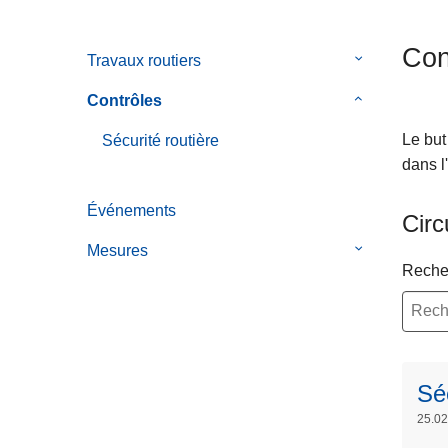
c
i
Con
Travaux routiers
le
p
sous-
a
Contrôles
le
menu
l
sous-
de
Le but
Sécurité routière
menu
Travaux
dans l
de
routiers
Contrôles
Événements
Circ
Mesures
le
Reche
sous-
menu
de
Mesures
Séc
25.02