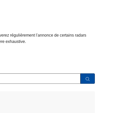
uverez régulièrement l'annonce de certains radars
ère exhaustive.
L
ir
e
l
a
s
L
u
ir
it