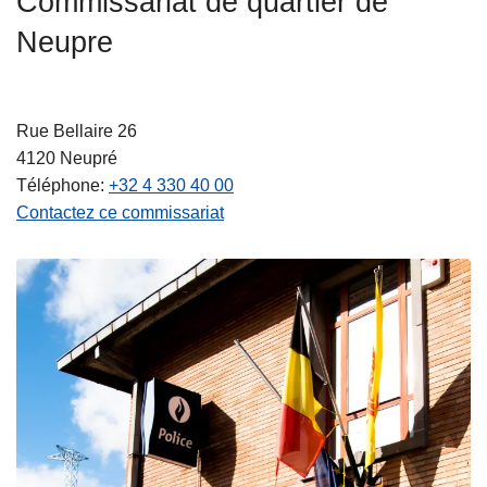
Commissariat de quartier de
c
Neupre
i
p
a
l
Rue Bellaire 26
4120
Neupré
Téléphone
+32 4 330 40 00
Contactez ce commissariat