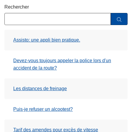
c
Rechercher
i
p
a
l
Assisto: une appli bien pratique.
Devez-vous toujours appeler la police lors d'un
accident de la route?
Les distances de freinage
Puis-je refuser un alcootest?
Tarif des amendes pour excès de vitesse