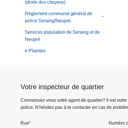
Plan
(droits des citoyens)
de
zonal
Présentation
Règlement communal général de
de
le
police Seraing/Neupré.
sécurité
sous-
menu
Services population de Seraing et de
de
Neupré
Règlement
e-Plaintes
communal
général
de
police
Seraing/Neup
Votre inspecteur de quartier
Connaissez-vous votre agent de quartier? Il est votre
police. N'hésitez pas à le contacter en cas de problè
Rue
Numéro d