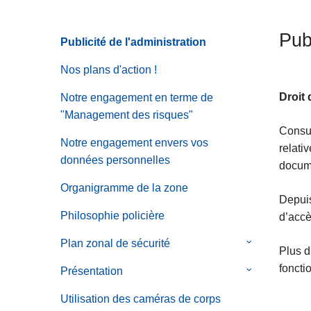
c
i
Publ
Publicité de l'administration
p
a
Nos plans d'action !
l
Droit
Notre engagement en terme de
"Management des risques"
Consul
Notre engagement envers vos
relati
données personnelles
docume
Organigramme de la zone
Depuis
Philosophie policière
d’accè
Plan zonal de sécurité
le
Plus d
sous-
foncti
Présentation
le
menu
sous-
de
Utilisation des caméras de corps
menu