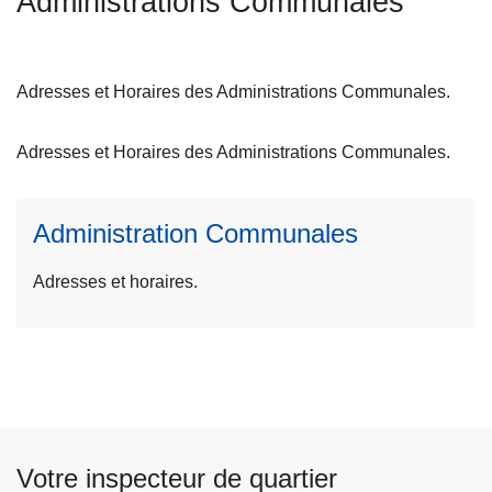
Administrations Communales
c
i
L
p
ir
Adresses et Horaires des Administrations Communales.
a
e
l
l
Adresses et Horaires des Administrations Communales.
a
s
Administration Communales
u
it
Adresses et horaires.
e
à
p
r
o
p
o
Votre inspecteur de quartier
s