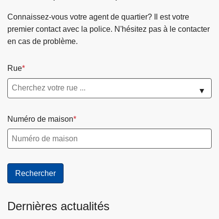
A
d
Connaissez-vous votre agent de quartier? Il est votre
m
premier contact avec la police. N'hésitez pas à le contacter
i
en cas de problème.
n
i
Rue
s
t
▼
r
a
Numéro de maison
t
i
o
n
C
o
m
Dernières actualités
m