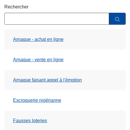
c
Rechercher
i
p
a
l
Arnaque - achat en ligne
Arnaque - vente en ligne
Arnaque faisant appel à l'émotion
Escroquerie nigérianne
Fausses loteries