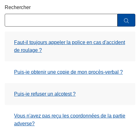
c
Rechercher
i
p
a
l
Faut-il toujours appeler la police en cas d'accident
de roulage ?
Puis-je obtenir une copie de mon procès-verbal ?
Puis-je refuser un alcotest ?
Vous n'avez pas reçu les coordonnées de la partie
adverse?