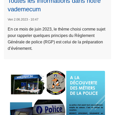
Toutes les informations dans notre
ir
e
vademecum
e
r
l
e
Ven 2.06.2023 - 10:47
a
v
En ce mois de juin 2023, le thème choisi comme sujet
s
i
pour rappeler quelques principes du Règlement
u
e
Générale de police (RGP) est celui de la préparation
it
n
d’événement.
e
t
à
!
p
!
r
o
p
o
s
O
L
r
ir
g
e