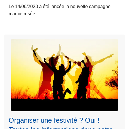
k
Le 14/06/2023 a été lancée la nouvelle campagne
it
o
mamie rusée.
e
?
à
?
p
?
r
o
p
o
s
M
a
m
i
e
r
u
Organiser une festivité ? Oui !
s
L
é