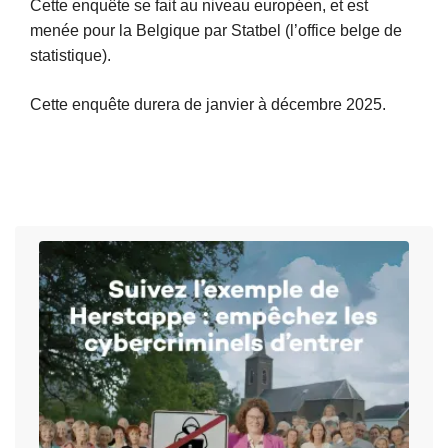
e
Cette enquête se fait au niveau européen, et est
p
l
menée pour la Belgique par Statbel (l’office belge de
r
a
statistique).
é
s
s
Cette enquête durera de janvier à décembre 2025.
u
e
it
n
e
t
à
a
p
t
r
i
o
o
p
n
o
d
s
e
E
l
n
a
q
z
u
o