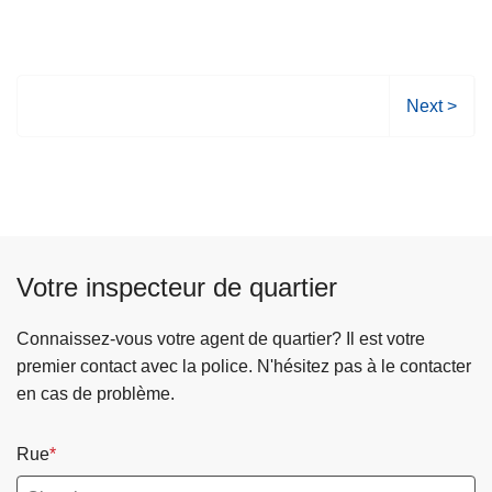
p
r
o
p
P
Next >
o
a
s
g
A
e
t
s
t
u
e
i
Votre inspecteur de quartier
n
v
t
a
Connaissez-vous votre agent de quartier? Il est votre
i
n
premier contact avec la police. N'hésitez pas à le contacter
o
t
en cas de problème.
n
e
a
Rue
r
n