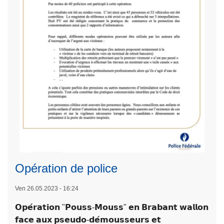
?
g
O
n
u
e
i
L
!
e
T
s
o
m
u
é
t
t
e
i
s
e
l
r
L
e
s
Opération de police
ir
s
d
e
i
e
Ven 26.05.2023 - 16:24
l
n
l
𝗢𝗽𝗲́𝗿𝗮𝘁𝗶𝗼𝗻 "𝗣𝗼𝘂𝘀𝘀-𝗠𝗼𝘂𝘀𝘀" 𝗲𝗻 𝗕𝗿𝗮𝗯𝗮𝗻𝘁 𝘄𝗮𝗹𝗹𝗼𝗻
a
f
a
𝗳𝗮𝗰𝗲 𝗮𝘂𝘅 𝗽𝘀𝗲𝘂𝗱𝗼-𝗱𝗲́𝗺𝗼𝘂𝘀𝘀𝗲𝘂𝗿𝘀 𝗲𝘁
s
o
p