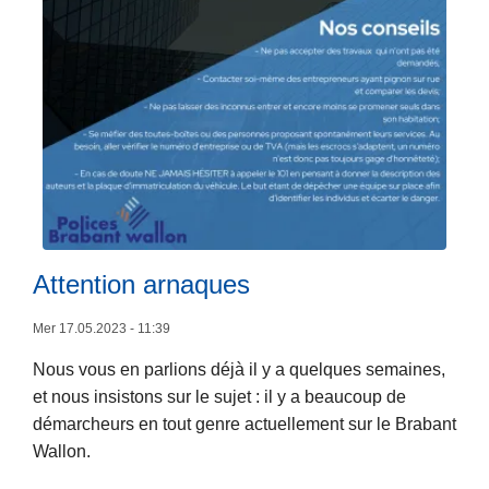
n
a
d
d
e
e
p
m
o
e
l
c
i
u
c
m
L
e
ir
Attention arnaques
e
l
Mer 17.05.2023 - 11:39
a
Nous vous en parlions déjà il y a quelques semaines,
s
et nous insistons sur le sujet : il y a beaucoup de
u
démarcheurs en tout genre actuellement sur le Brabant
it
Wallon.
e
à