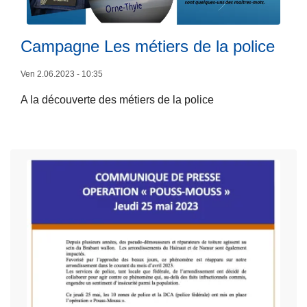
a
l
n
a
Campagne Les métiers de la police
i
s
s
u
Ven 2.06.2023 - 10:35
e
it
r
A la découverte des métiers de la police
e
u
à
n
p
e
r
f
o
e
p
s
o
t
s
i
C
v
a
i
m
t
p
é
a