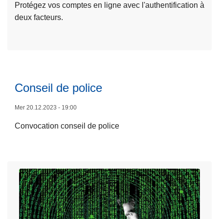
d
Protégez vos comptes en ligne avec l'authentification à
u
l
e
deux facteurs.
it
e
S
L
e
t
ir
à
a
e
p
t
l
r
i
a
o
Conseil de police
s
s
p
t
u
o
Mer 20.12.2023 - 19:00
i
it
s
q
Convocation conseil de police
e
E
u
à
m
e
p
p
s
r
ê
u
o
c
r
p
h
l
o
e
a
s
z