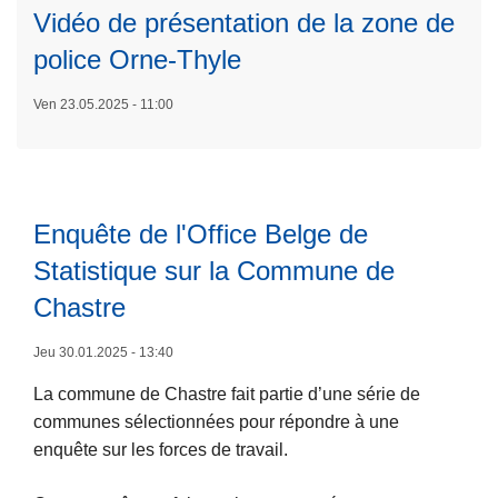
Vidéo de présentation de la zone de
s
u
police Orne-Thyle
it
e
Ven 23.05.2025 - 11:00
à
p
r
o
Enquête de l'Office Belge de
p
Statistique sur la Commune de
o
s
Chastre
V
i
Jeu 30.01.2025 - 13:40
d
La commune de Chastre fait partie d’une série de
é
communes sélectionnées pour répondre à une
o
L
enquête sur les forces de travail.
d
ir
e